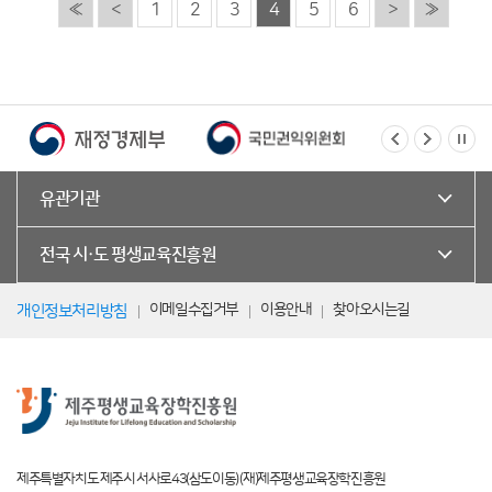
«
<
1
2
3
4
5
6
>
»
유관기관
전국 시·도 평생교육진흥원
이메일수집거부
이용안내
찾아오시는길
개인정보처리방침
제주특별자치도 제주시 서사로43(삼도이동) (재)제주평생교육장학진흥원