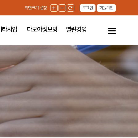
로그인
회원가입
화면크기 설정
기타사업
다모아정보망
열린경영