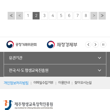
«
<
1
2
3
4
5
6
7
8
>
»
유관기관
전국 시·도 평생교육진흥원
이메일수집거부
이용안내
찾아오시는길
개인정보처리방침