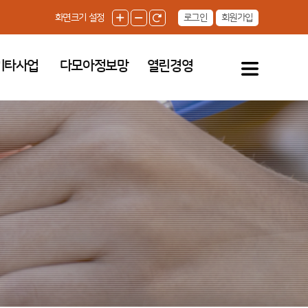
로그인
회원가입
화면크기 설정
기타사업
다모아정보망
열린경영