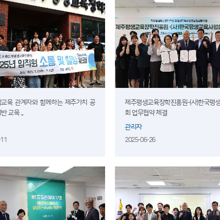
생교육 관계자와 함께하는 제주가치 공
제주평생교육장학진흥원-(사)한국평
 교육 ...
회 업무협약 체결
관리자
-11
2025-06-26