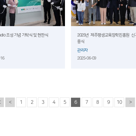
udio 조성 기념 기탁식 및 현판식
2025년 제주평생교육장학진흥원 신
용식
관리자
-16
2025-06-09
«
<
1
2
3
4
5
6
7
8
9
10
>