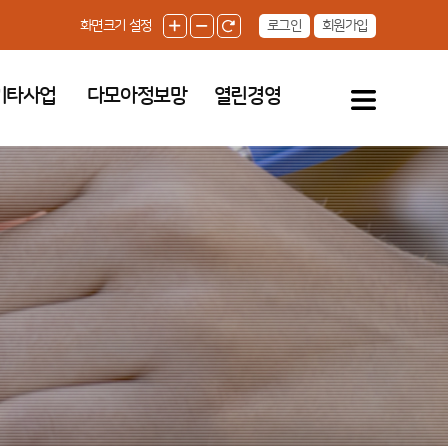
로그인
회원가입
화면크기 설정
기타사업
다모아정보망
열린경영