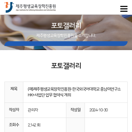
포토갤러리
제주평생교육장학진흥원을 소개합니다.
포토갤러리
제목
(재)제주평생교육장학진흥원-한국외국어대학교 중남미연구소
HK+사업단 업무 협약식 개최
작성자
작성일
관리자
2024-10-30
조회수
2,142 회