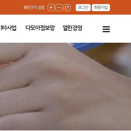
로그인
회원가입
화면크기 설정
기타사업
다모아정보망
열린경영